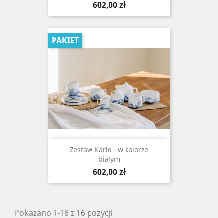
Cena
602,00 zł
PAKIET
Zestaw Karlo - w kolorze
białym
Cena
602,00 zł
Pokazano 1-16 z 16 pozycji