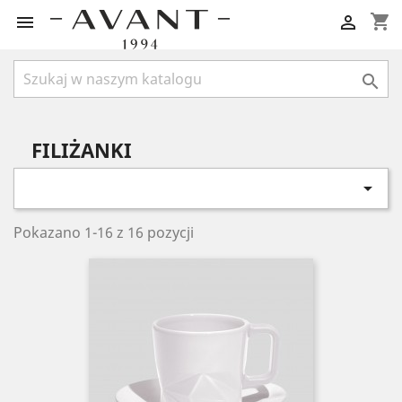
shopping_cart



FILIŻANKI

Pokazano 1-16 z 16 pozycji