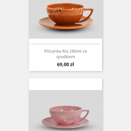
Filiżanka Rio 280ml ze
spodkiem
Cena
69,00 zł