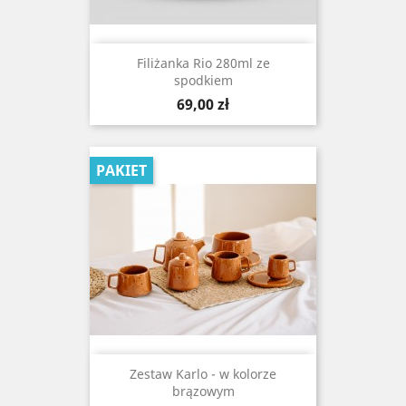
Filiżanka Rio 280ml ze
spodkiem
Cena
69,00 zł
PAKIET
Zestaw Karlo - w kolorze
brązowym