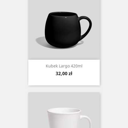
Kubek Largo 420ml
Cena
32,00 zł