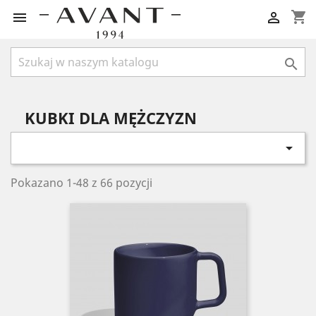
shopping_cart



KUBKI DLA MĘŻCZYZN

Pokazano 1-48 z 66 pozycji