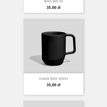
Bold 360 ml
Cena
35,00 zł
Kubek Bold 360ml
Cena
35,00 zł