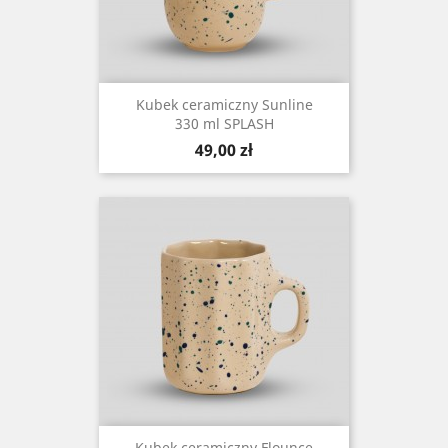
Kubek ceramiczny Sunline
330 ml SPLASH
Cena
49,00 zł
Kubek ceramiczny Flounce